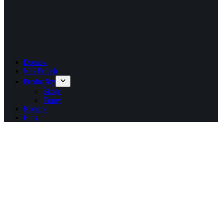
Domov
Náš Príbeh
Prednášky
Školy
Firmy
Kontakt
Blog