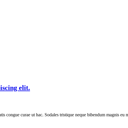
scing elit.
atis congue curae ut hac. Sodales tristique neque bibendum magnis e