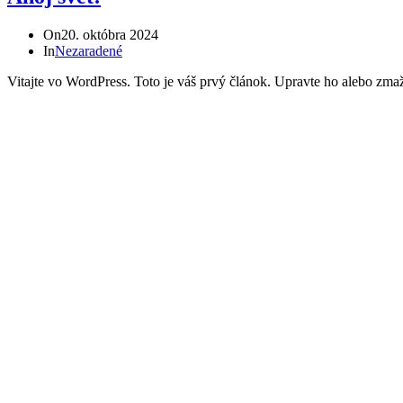
On
20. októbra 2024
In
Nezaradené
Vitajte vo WordPress. Toto je váš prvý článok. Upravte ho alebo zmažt