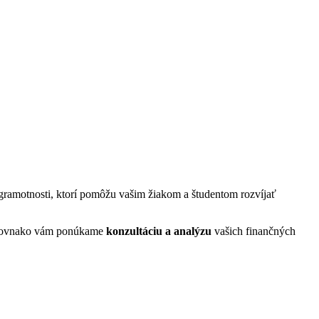
gramotnosti, ktorí pomôžu vašim žiakom a študentom rozvíjať
y. Rovnako vám ponúkame
konzultáciu a analýzu
vašich finančných