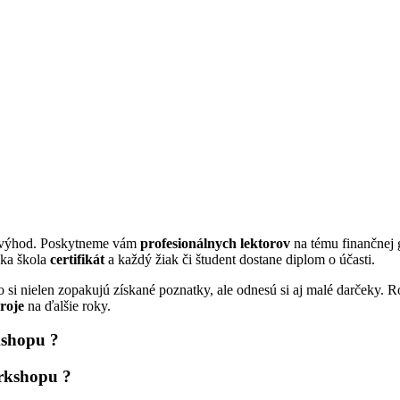
o výhod. Poskytneme vám
profesionálnych lektorov
na tému finančnej 
ska škola
certifikát
a každý žiak či študent dostane diplom o účasti.
ho si nielen zopakujú získané poznatky, ale odnesú si aj malé darček
roje
na ďalšie roky.
kshopu ?
orkshopu ?