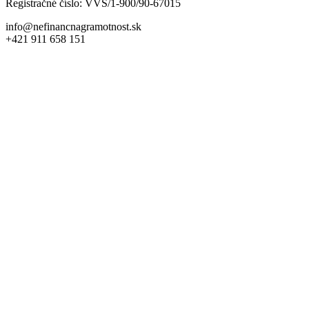
Registračné číslo: VVS/1-900/90-67015
info@nefinancnagramotnost.sk
+421 911 658 151