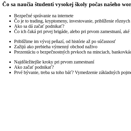
Čo sa naučia študenti vysokej školy počas našeho wo
Bezpečné správanie na internete
Čo je to trading, kryptomeny, investovanie, priblíženie rôznyc
Ako sa dá začať podnikať?
Čo ich čaká pri prvej brigáde, alebo pri prvom zamestnaní, aké p
Priblížime im vývoj peňazí, od histórie až po súčasnosť
Zažijú ako prebieha výmenný obchod naživo
Prezentáciu o bezpečnostných prvkoch na minciach, bankovkách
Najdôležitejšie kroky pri prvom zamestnaní
Ako začať podnikať?
Prvé bývanie, treba sa toho báť? Vymedzenie základných pojmo